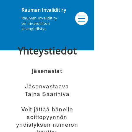
Rauman Invalidit ry
Rauman Invalidit ry
on Invalidiliiton
jäsenyhdistys
Yhteystiedot
Jäsenasiat
Jäsenvastaava
Taina Saariniva
Voit jättää hänelle
soittopyynnön
yhdistyksen numeron