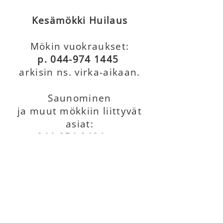
Kesämökki Huilaus
Mökin vuokraukset:
p.
044-974 1445
arkisin ns. virka-aikaan.
Saunominen
ja muut mökkiin liittyvät
asiat:
p.
044-254 9494
/Matti
Nikkola