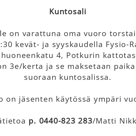
Kuntosali
lle on varattuna oma vuoro torstai
:30 kevät- ja syyskaudella Fysio
huoneenkatu 4, Potkurin kattota
n 3e/kerta ja se maksetaan paika
suoraan kuntosalissa.
o on jäsenten käytössä ympäri vu
ätietoa
p. 0440-823 283
/Matti Nik