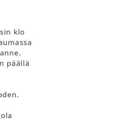
sin klo
-Raumassa
sanne.
n päällä
oden.
kola