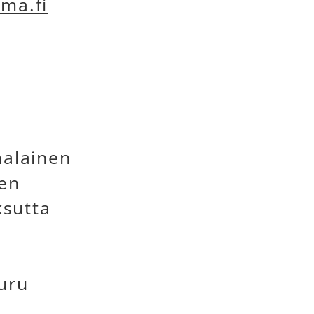
ma.fi
malainen
nen
sutta
uru