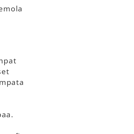
eemola
mpat
set
umpata
paa.