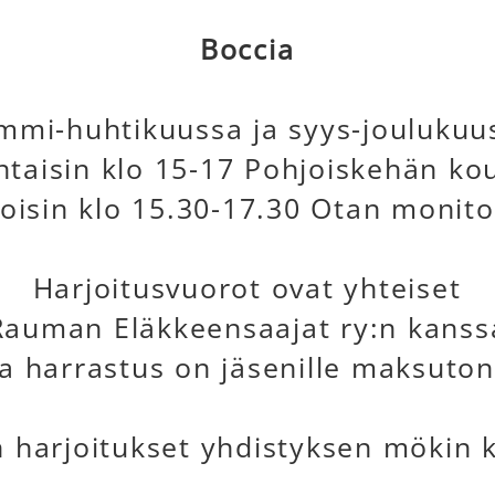
Boccia
mmi-huhtikuussa ja syys-joulukuu
aisin klo 15-17 Pohjoiskehän koul
koisin klo 15.30-17.30 Otan monitoi
Harjoitusvuorot ovat yhteiset
Rauman Eläkkeensaajat ry:n kanss
ja harrastus on jäsenille maksuton
n harjoitukset yhdistyksen mökin k