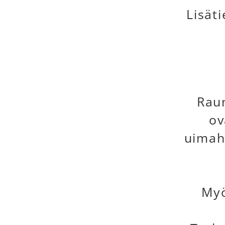
Lisät
Rau
ov
uimah
Myö