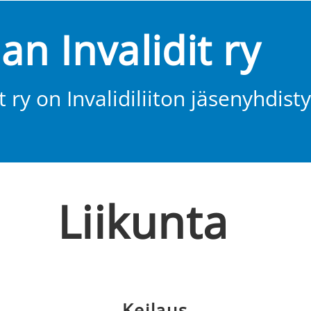
n Invalidit ry
 ry on Invalidiliiton jäsenyhdist
Liikunta
Keilaus