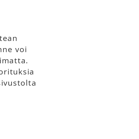
tean
nne voi
imatta.
orituksia
ivustolta