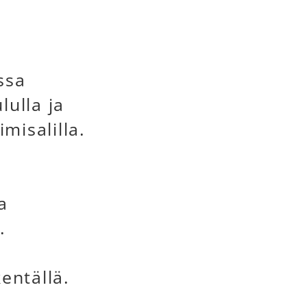
ssa
ulla ja
misalilla.
a
.
entällä.