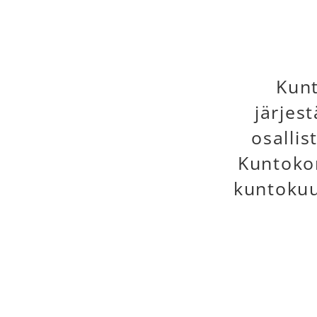
Kun
järjes
osallis
Kuntokor
kuntokuu