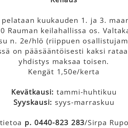
 pelataan kuukauden 1. ja 3. maan
0 Rauman keilahallissa os. Valtak
u n. 2e/hlö (riippuen osallistujam
sä on pääsääntöisesti kaksi rataa
yhdistys maksaa toisen.
Kengät 1,50e/kerta
Kevätkausi:
tammi-huhtikuu
Syyskausi:
syys-marraskuu
ätietoa
p. 0440-823 283
/Sirpa Rup