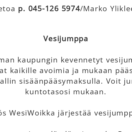
ietoa
p. 045-126 5974
/Marko Ylikl
Vesijumppa
man kaupungin kevennetyt vesiju
at kaikille avoimia ja mukaan pää
allin sisäänpääsymaksulla. Voit j
kuntotasosi mukaan.
s WesiWoikka järjestää vesijump