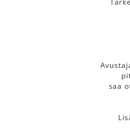
Tarke
Avustaj
pi
saa o
Lis