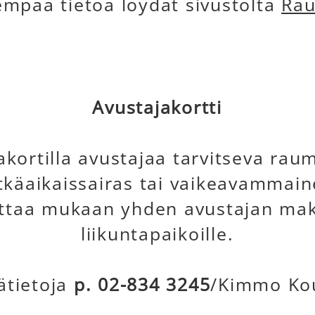
mpaa tietoa löydät sivustolta
Rau
Avustajakortti
akortilla avustajaa tarvitseva rau
tkäaikaissairas tai vaikeavammai
ttaa mukaan yhden avustajan mak
liikuntapaikoille.
ätietoja
p. 02-834 3245
/Kimmo Ko