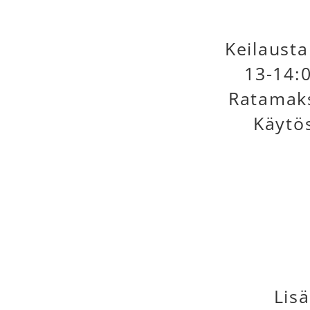
Keilausta
13-14:0
Ratamaks
Käytös
Lis