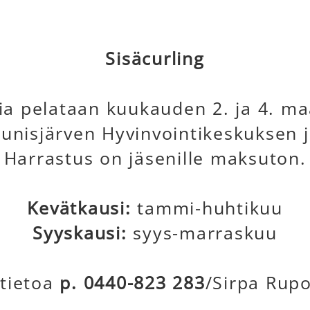
Sisäcurling
gia pelataan kuukauden 2. ja 4. ma
unisjärven Hyvinvointikeskuksen j
Harrastus on jäsenille maksuton.
Kevätkausi:
tammi-huhtikuu
Syyskausi:
syys-marraskuu
ätietoa
p. 0440-823 283
/Sirpa Rup