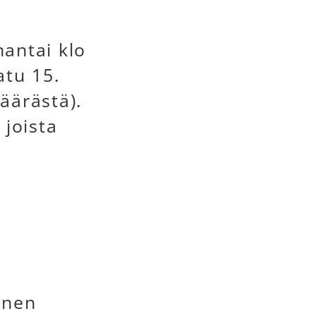
antai klo
atu 15.
äärästä).
 joista
onen