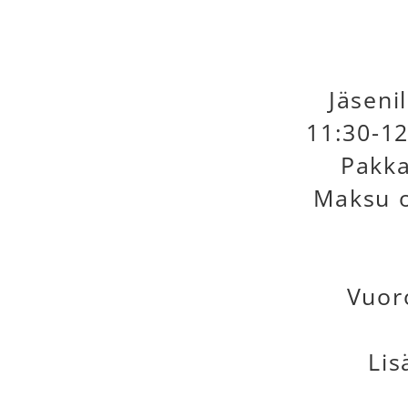
Jäseni
11:30-12
Pakka
Maksu o
Vuor
Lis