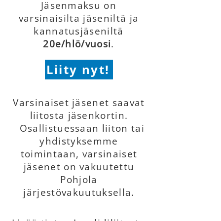
Jäsenmaksu on
varsinaisilta jäseniltä ja
kannatusjäseniltä
20e/hlö/vuosi
.
Liity nyt!
Varsinaiset jäsenet saavat
liitosta jäsenkortin.
Osallistuessaan liiton tai
yhdistyksemme
toimintaan, varsinaiset
jäsenet on vakuutettu
Pohjola
järjestövakuutuksella.