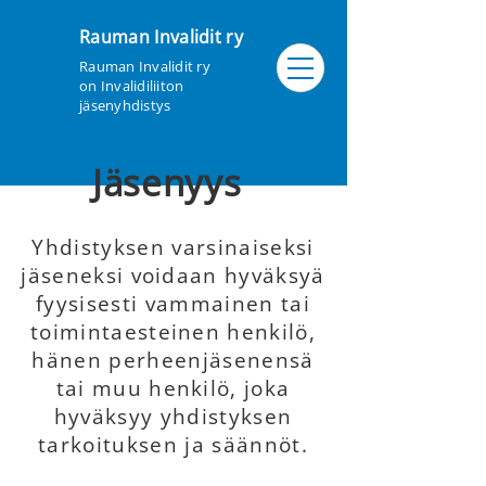
Rauman Invalidit ry
Rauman Invalidit ry
on Invalidiliiton
jäsenyhdistys
Jäsenyys
Yhdistyksen varsinaiseksi
jäseneksi voidaan hyväksyä
fyysisesti vammainen tai
toimintaesteinen henkilö,
hänen perheenjäsenensä
tai muu henkilö, joka
hyväksyy yhdistyksen
tarkoituksen ja säännöt.