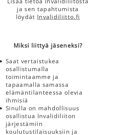
Lisää tietoa Invalidiliitosta
ja sen tapahtumista
löydät
Invalidiliitto.fi
Miksi liittyä jäseneksi?
Saat vertaistukea
osallistumalla
toimintaamme ja
tapaamalla samassa
elämäntilanteessa olevia
ihmisiä
Sinulla on mahdollisuus
osallistua Invalidiliiton
järjestämiin
koulutustilaisuuksiin ja